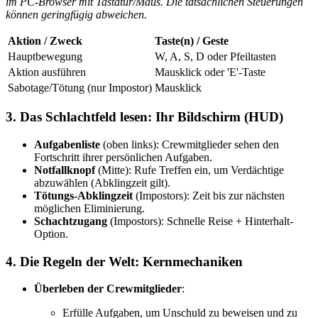
im PC-Browser mit Tastatur/Maus. Die tatsächlichen Steuerungen
können geringfügig abweichen.
Aktion / Zweck
Taste(n) / Geste
Hauptbewegung
W, A, S, D oder Pfeiltasten
Aktion ausführen
Mausklick oder 'E'-Taste
Sabotage/Tötung (nur Impostor)
Mausklick
3. Das Schlachtfeld lesen: Ihr Bildschirm (HUD)
Aufgabenliste
(oben links): Crewmitglieder sehen den
Fortschritt ihrer persönlichen Aufgaben.
Notfallknopf
(Mitte): Rufe Treffen ein, um Verdächtige
abzuwählen (Abklingzeit gilt).
Tötungs-Abklingzeit
(Impostors): Zeit bis zur nächsten
möglichen Eliminierung.
Schachtzugang
(Impostors): Schnelle Reise + Hinterhalt-
Option.
4. Die Regeln der Welt: Kernmechaniken
Überleben der Crewmitglieder
:
Erfülle Aufgaben, um Unschuld zu beweisen und zu