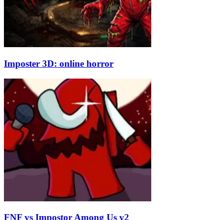
Imposter 3D: online horror
FNF vs Impostor Among Us v2