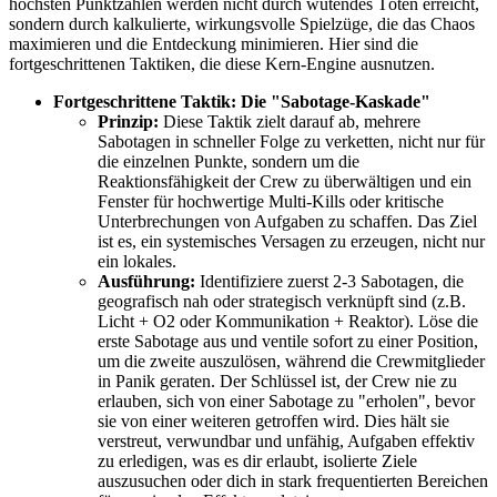
höchsten Punktzahlen werden nicht durch wütendes Töten erreicht,
sondern durch kalkulierte, wirkungsvolle Spielzüge, die das Chaos
maximieren und die Entdeckung minimieren. Hier sind die
fortgeschrittenen Taktiken, die diese Kern-Engine ausnutzen.
Fortgeschrittene Taktik: Die "Sabotage-Kaskade"
Prinzip:
Diese Taktik zielt darauf ab, mehrere
Sabotagen in schneller Folge zu verketten, nicht nur für
die einzelnen Punkte, sondern um die
Reaktionsfähigkeit der Crew zu überwältigen und ein
Fenster für hochwertige Multi-Kills oder kritische
Unterbrechungen von Aufgaben zu schaffen. Das Ziel
ist es, ein systemisches Versagen zu erzeugen, nicht nur
ein lokales.
Ausführung:
Identifiziere zuerst 2-3 Sabotagen, die
geografisch nah oder strategisch verknüpft sind (z.B.
Licht + O2 oder Kommunikation + Reaktor). Löse die
erste Sabotage aus und ventile sofort zu einer Position,
um die zweite auszulösen, während die Crewmitglieder
in Panik geraten. Der Schlüssel ist, der Crew nie zu
erlauben, sich von einer Sabotage zu "erholen", bevor
sie von einer weiteren getroffen wird. Dies hält sie
verstreut, verwundbar und unfähig, Aufgaben effektiv
zu erledigen, was es dir erlaubt, isolierte Ziele
auszusuchen oder dich in stark frequentierten Bereichen