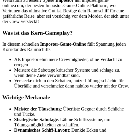
Weltraums zu testen? Spiele
Impostor
auf impostergame-
online.com, der besten Impostor-Game-Online-Plattform, wo
Vertrauen das ultimative Gut ist. Bestige dein Raumschiff für eine
gefährliche Reise, aber sei vorsichtig vor dem Mörder, der sich unter
der Crew versteckt!
Was ist das Kern-Gameplay?
In diesem schnellen
Impostor-Game-Online
füllt Spannung jeden
Korridor des Raumschiffs.
Als Impostor eliminiere Crewmitglieder, ohne Verdacht zu
erregen.
Meistere die Sabotage kritischer Systeme und schlage zu,
wenn deine Ziele verwundbar sind.
Verstecke dich in den Schatten, nutze Lüftungsschächte für
Überfälle und verschmelze dann nahtlos wieder mit der Crew.
Wichtige Merkmale
Meister der Täuschung
: Überliste Gegner durch Schliche
und Tücke.
Strategische Sabotage
: Lähme Schiffssysteme, um
Tötungsmöglichkeiten zu schaffen.
Dynamisches Schiff-Layout
: Dunkle Ecken und