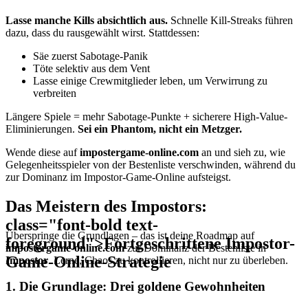
Lasse manche Kills absichtlich aus.
Schnelle Kill-Streaks führen
dazu, dass du rausgewählt wirst. Stattdessen:
Säe zuerst Sabotage-Panik
Töte selektiv aus dem Vent
Lasse einige Crewmitglieder leben, um Verwirrung zu
verbreiten
Längere Spiele = mehr Sabotage-Punkte + sicherere High-Value-
Eliminierungen.
Sei ein Phantom, nicht ein Metzger.
Wende diese auf
impostergame-online.com
an und sieh zu, wie
Gelegenheitsspieler von der Bestenliste verschwinden, während du
zur Dominanz im Impostor-Game-Online aufsteigst.
Das Meistern des Impostors:
class="font-bold text-
Überspringe die Grundlagen – das ist deine Roadmap auf
foreground">Fortgeschrittene Impostor-
impostergame-online.com
zur Dominanz der Bestenliste in
Game-Online-Strategie
Impostor
. Lerne, Chaos zu kontrollieren, nicht nur zu überleben.
1. Die Grundlage: Drei goldene Gewohnheiten