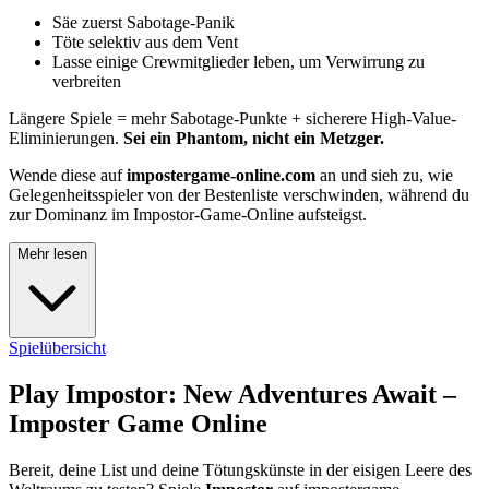
Säe zuerst Sabotage-Panik
Töte selektiv aus dem Vent
Lasse einige Crewmitglieder leben, um Verwirrung zu
verbreiten
Längere Spiele = mehr Sabotage-Punkte + sicherere High-Value-
Eliminierungen.
Sei ein Phantom, nicht ein Metzger.
Wende diese auf
impostergame-online.com
an und sieh zu, wie
Gelegenheitsspieler von der Bestenliste verschwinden, während du
zur Dominanz im Impostor-Game-Online aufsteigst.
Mehr lesen
Spielübersicht
Play Impostor: New Adventures Await –
Imposter Game Online
Bereit, deine List und deine Tötungskünste in der eisigen Leere des