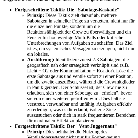
Fortgeschrittene Taktik: Die "Sabotage-Kaskade"
Prinzip:
Diese Taktik zielt darauf ab, mehrere
Sabotagen in schneller Folge zu verketten, nicht nur für
die einzelnen Punkte, sondern um die
Reaktionsfähigkeit der Crew zu überwältigen und ein
Fenster für hochwertige Multi-Kills oder kritische
Unterbrechungen von Aufgaben zu schaffen. Das Ziel
ist es, ein systemisches Versagen zu erzeugen, nicht nur
ein lokales.
Ausführung:
Identifiziere zuerst 2-3 Sabotagen, die
geografisch nah oder strategisch verknüpft sind (z.B.
Licht + O2 oder Kommunikation + Reaktor). Löse die
erste Sabotage aus und ventile sofort zu einer Position,
um die zweite auszulösen, während die Crewmitglieder
in Panik geraten. Der Schlüssel ist, der Crew nie zu
erlauben, sich von einer Sabotage zu "erholen", bevor
sie von einer weiteren getroffen wird. Dies hält sie
verstreut, verwundbar und unfähig, Aufgaben effektiv
zu erledigen, was es dir erlaubt, isolierte Ziele
auszusuchen oder dich in stark frequentierten Bereichen
für maximalen Effekt zu platzieren.
Fortgeschrittene Taktik: Der "Vent-Juggernaut"
Prinzip:
Dies beinhaltet die Nutzung des
Ventilationssystems nicht nur für Fortbewegung,