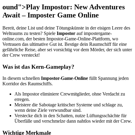
ound">Play Impostor: New Adventures
Await – Imposter Game Online
Bereit, deine List und deine Tötungskünste in der eisigen Leere des
Weltraums zu testen? Spiele
Impostor
auf impostergame-
online.com, der besten Impostor-Game-Online-Plattform, wo
Vertrauen das ultimative Gut ist. Bestige dein Raumschiff für eine
gefährliche Reise, aber sei vorsichtig vor dem Mörder, der sich unter
der Crew versteckt!
Was ist das Kern-Gameplay?
In diesem schnellen
Impostor-Game-Online
füllt Spannung jeden
Korridor des Raumschiffs.
Als Impostor eliminiere Crewmitglieder, ohne Verdacht zu
erregen.
Meistere die Sabotage kritischer Systeme und schlage zu,
wenn deine Ziele verwundbar sind.
Verstecke dich in den Schatten, nutze Lüftungsschächte für
Überfälle und verschmelze dann nahtlos wieder mit der Crew.
Wichtige Merkmale