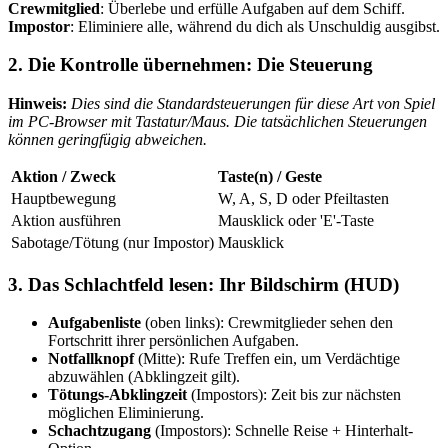
Crewmitglied
: Überlebe und erfülle Aufgaben auf dem Schiff.
Impostor
: Eliminiere alle, während du dich als Unschuldig ausgibst.
2. Die Kontrolle übernehmen: Die Steuerung
Hinweis:
Dies sind die Standardsteuerungen für diese Art von Spiel
im PC-Browser mit Tastatur/Maus. Die tatsächlichen Steuerungen
können geringfügig abweichen.
Aktion / Zweck
Taste(n) / Geste
Hauptbewegung
W, A, S, D oder Pfeiltasten
Aktion ausführen
Mausklick oder 'E'-Taste
Sabotage/Tötung (nur Impostor)
Mausklick
3. Das Schlachtfeld lesen: Ihr Bildschirm (HUD)
Aufgabenliste
(oben links): Crewmitglieder sehen den
Fortschritt ihrer persönlichen Aufgaben.
Notfallknopf
(Mitte): Rufe Treffen ein, um Verdächtige
abzuwählen (Abklingzeit gilt).
Tötungs-Abklingzeit
(Impostors): Zeit bis zur nächsten
möglichen Eliminierung.
Schachtzugang
(Impostors): Schnelle Reise + Hinterhalt-