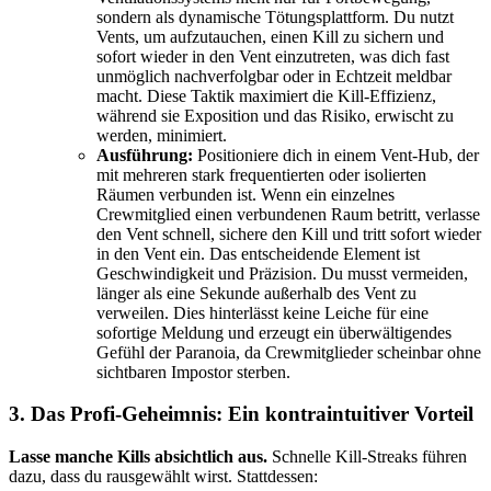
sondern als dynamische Tötungsplattform. Du nutzt
Vents, um aufzutauchen, einen Kill zu sichern und
sofort wieder in den Vent einzutreten, was dich fast
unmöglich nachverfolgbar oder in Echtzeit meldbar
macht. Diese Taktik maximiert die Kill-Effizienz,
während sie Exposition und das Risiko, erwischt zu
werden, minimiert.
Ausführung:
Positioniere dich in einem Vent-Hub, der
mit mehreren stark frequentierten oder isolierten
Räumen verbunden ist. Wenn ein einzelnes
Crewmitglied einen verbundenen Raum betritt, verlasse
den Vent schnell, sichere den Kill und tritt sofort wieder
in den Vent ein. Das entscheidende Element ist
Geschwindigkeit und Präzision. Du musst vermeiden,
länger als eine Sekunde außerhalb des Vent zu
verweilen. Dies hinterlässt keine Leiche für eine
sofortige Meldung und erzeugt ein überwältigendes
Gefühl der Paranoia, da Crewmitglieder scheinbar ohne
sichtbaren Impostor sterben.
3. Das Profi-Geheimnis: Ein kontraintuitiver Vorteil
Lasse manche Kills absichtlich aus.
Schnelle Kill-Streaks führen
dazu, dass du rausgewählt wirst. Stattdessen: