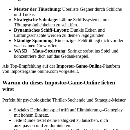
Meister der Täuschung
: Überliste Gegner durch Schliche
und Tücke.
Strategische Sabotage
: Lähme Schiffssysteme, um
Tötungsmöglichkeiten zu schaffen.
Dynamisches Schiff-Layout
: Dunkle Ecken und
Lüftungsschächte werden zu deinen Jagdgründen.
Ständige Spannung
: Ein einziger Fehltritt legt dich vor der
wachsamen Crew offen.
WASD + Maus-Steuerung
: Springe sofort ins Spiel und
konzentriere dich auf das Gedankenspiel.
Als Top-Empfehlung auf der
Impostor-Game-Online
-Plattform
von impostergame-online.com vorgestellt.
Warum du dieses Impostor-Game-Online lieben
wirst
Perfekt für psychologische Thriller-Suchende und Strategie-Meister.
Soziales Deduktionsspiel trifft auf Eliminierungs-Gameplay
mit hohem Einsatz.
Jede Runde testet deine Fähigkeit zu täuschen, dich
anzupassen und zu dominieren.