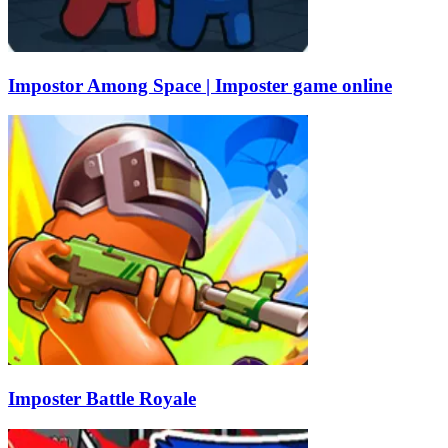
Impostor Among Space | Imposter game online
Imposter Battle Royale