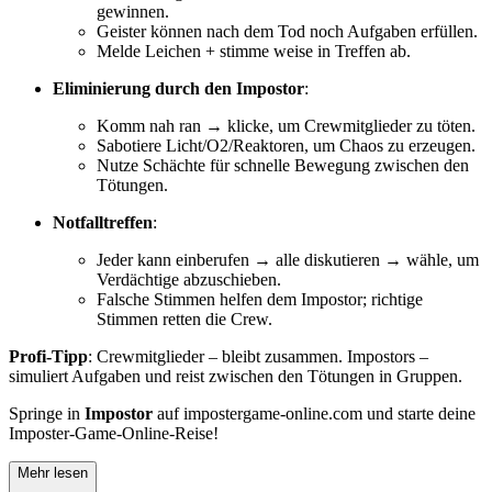
gewinnen.
Geister können nach dem Tod noch Aufgaben erfüllen.
Melde Leichen + stimme weise in Treffen ab.
Eliminierung durch den Impostor
:
Komm nah ran → klicke, um Crewmitglieder zu töten.
Sabotiere Licht/O2/Reaktoren, um Chaos zu erzeugen.
Nutze Schächte für schnelle Bewegung zwischen den
Tötungen.
Notfalltreffen
:
Jeder kann einberufen → alle diskutieren → wähle, um
Verdächtige abzuschieben.
Falsche Stimmen helfen dem Impostor; richtige
Stimmen retten die Crew.
Profi-Tipp
: Crewmitglieder – bleibt zusammen. Impostors –
simuliert Aufgaben und reist zwischen den Tötungen in Gruppen.
Springe in
Impostor
auf impostergame-online.com und starte deine
Imposter-Game-Online-Reise!
Mehr lesen