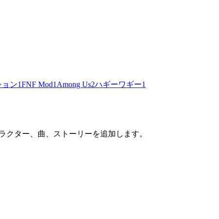
ション
1
FNF Mod
1
Among Us
2
ハギーワギー
1
新しいキャラクター、曲、ストーリーを追加します。