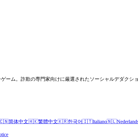
ンラインインポスターゲーム。詐欺の専門家向けに厳選されたソーシャルデ
🇨🇳
简体中文
🇭🇰
繁體中文
🇰🇷
한국어
🇮🇹
Italiano
🇳🇱
Nederland
tice