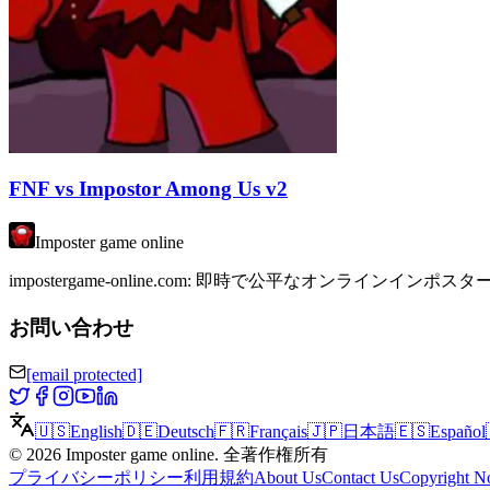
FNF vs Impostor Among Us v2
Imposter game online
impostergame-online.com: 即時で公平なオ
お問い合わせ
[email protected]
🇺🇸
English
🇩🇪
Deutsch
🇫🇷
Français
🇯🇵
日本語
🇪🇸
Español
©
2026
Imposter game online
.
全著作権所有
プライバシーポリシー
利用規約
About Us
Contact Us
Copyright No