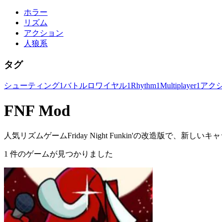
ホラー
リズム
アクション
人狼系
タグ
シューティング
1
バトルロワイヤル
1
Rhythm
1
Multiplayer
1
アク
FNF Mod
人気リズムゲームFriday Night Funkin'の改造版で、
1 件のゲームが見つかりました