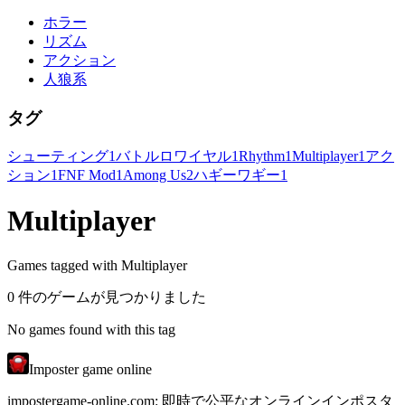
ホラー
リズム
アクション
人狼系
タグ
シューティング
1
バトルロワイヤル
1
Rhythm
1
Multiplayer
1
アク
ション
1
FNF Mod
1
Among Us
2
ハギーワギー
1
Multiplayer
Games tagged with Multiplayer
0 件のゲームが見つかりました
No games found with this tag
Imposter game online
impostergame-online.com: 即時で公平なオンラインインポスタ