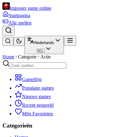
Imposter game online
Startpagina
Alle spellen
Nederlands
🇳🇱
Home
Categorie
Actie
Gamellijst
Populaire games
Nieuwe games
Recent gespeeld
Mijn Favorieten
Categorieën