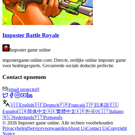
Imposter Battle Royale
Imposter game online
impostergame-online.com: Directe, eerlijke online imposter game
voor bedriegexperts. Gecureerde sociale deductie perfectie.
Contact opnemen
[email protected]
🇺🇸
English
🇩🇪
Deutsch
🇫🇷
Français
🇯🇵
日本語
🇪🇸
Español
🇨🇳
简体中文
🇭🇰
繁體中文
🇰🇷
한국어
🇮🇹
Italiano
🇳🇱
Nederlands
🇵🇹
Português
©
2026
Imposter game online
.
Alle rechten voorbehouden
Privacybeleid
Servicevoorwaarden
About Us
Contact Us
Copyright
Notice