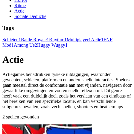
Horror
Ritme
Actie
Sociale Deductie
Tags
Schieten
1
Battle Royale
1
Rhythm
1
Multiplayer
1
Actie
1
FNF
Mod
1
Among Us
2
Huggy Wuggy
1
Actie
Actiegames benadrukken fysieke uitdagingen, waaronder
gevechten, schieten, platformen en andere snelle interacties. Spelers
gaan meestal direct de confrontatie aan met vijanden, navigeren door
gevaarlijke omgevingen en voeren snelle reflexen uit. Dit genre
heeft vaak een duidelijk doel, zoals het verslaan van een eindbaas of
het bereiken van een specifieke locatie, en kan verschillende
subgenres bevatten, zoals vechtspellen, shooters en beat 'em ups.
2 spellen gevonden