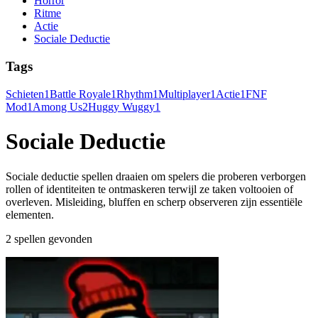
Horror
Ritme
Actie
Sociale Deductie
Tags
Schieten
1
Battle Royale
1
Rhythm
1
Multiplayer
1
Actie
1
FNF
Mod
1
Among Us
2
Huggy Wuggy
1
Sociale Deductie
Sociale deductie spellen draaien om spelers die proberen verborgen
rollen of identiteiten te ontmaskeren terwijl ze taken voltooien of
overleven. Misleiding, bluffen en scherp observeren zijn essentiële
elementen.
2 spellen gevonden