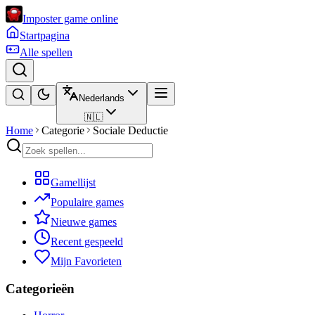
Imposter game online
Startpagina
Alle spellen
Nederlands
🇳🇱
Home
Categorie
Sociale Deductie
Gamellijst
Populaire games
Nieuwe games
Recent gespeeld
Mijn Favorieten
Categorieën