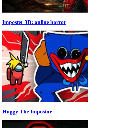
Imposter 3D: online horror
Huggy The Impostor