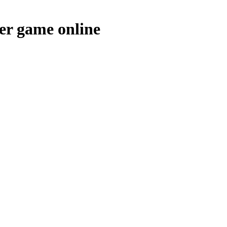
er game online