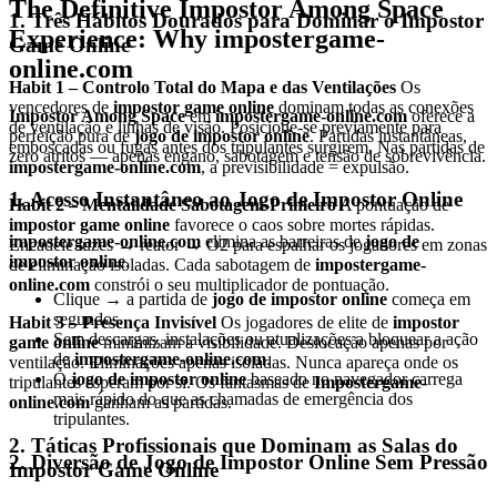
The
Definitive Impostor Among Space
1. Três Hábitos Dourados para Dominar o Impostor
Experience: Why impostergame-
Game Online
online.com
Habit 1 – Controlo Total do Mapa e das Ventilações
Os
vencedores de
impostor game online
dominam todas as conexões
Impostor Among Space
em
impostergame-online.com
oferece a
de ventilação e linhas de visão. Posicione-se previamente para
perfeição pura de
jogo de impostor online
. Partidas instantâneas,
emboscadas ou fugas antes dos tripulantes surgirem. Nas partidas de
zero atritos — apenas engano, sabotagem e tensão de sobrevivência.
impostergame-online.com
, a previsibilidade = expulsão.
1. Acesso Instantâneo ao Jogo de Impostor Online
Habit 2 – Mentalidade Sabotagem-Primeiro
A pontuação de
impostor game online
favorece o caos sobre mortes rápidas.
impostergame-online.com
elimina as barreiras de
jogo de
Encadeie luzes → reator → O2 para espalhar os jogadores em zonas
impostor online
.
de eliminação isoladas. Cada sabotagem de
impostergame-
online.com
constrói o seu multiplicador de pontuação.
Clique → a partida de
jogo de impostor online
começa em
segundos.
Habit 3 – Presença Invisível
Os jogadores de elite de
impostor
Sem descargas, instalações ou atualizações a bloquear a ação
game online
minimizam a visibilidade. Deslocação apenas por
de
impostergame-online.com
.
ventilação. Eliminações apenas isoladas. Nunca apareça onde os
O
jogo de impostor online
baseado no navegador carrega
tripulantes esperam por si. Os fantasmas de
Impostergame-
mais rápido do que as chamadas de emergência dos
online.com
ganham as partidas.
tripulantes.
2. Táticas Profissionais que Dominam as Salas do
2. Diversão de Jogo de Impostor Online Sem Pressão
Impostor Game Online