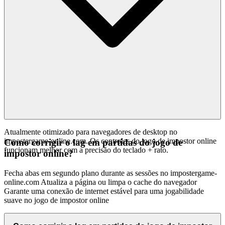
Atualmente otimizado para navegadores de desktop no
impostergame-online.com. Os controles do jogo de impostor online
Como corrigir o lag em partidas do jogo de
funcionam melhor com a precisão do teclado + rato.
impostor online?
Fecha abas em segundo plano durante as sessões no impostergame-
online.com Atualiza a página ou limpa o cache do navegador
Garante uma conexão de internet estável para uma jogabilidade
suave no jogo de impostor online