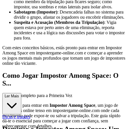
como membro da tripulação para ficares seguro; como
impostor, usa sombras e rotas laterais para isolar alvos.
Sabotagem (Impostor)
: Desencadeia falhas no sistema para
dividir o grupo, afastar os jogadores ou encobrir eliminações.
Suspeita e Acusação (Membros da Tripulação)
: Vigia
quem estava por perto antes de uma eliminação, reporta
incidentes e usa a lógica nas discussões para votar o impostor
para fora.
Com estes conceitos básicos, estás pronto para entrar em Impostor
Among Space em impostergame-online.com e começar a aprender
os jogos mentais mais profundos que tornam um jogo de impostores
online tão viciante.
Como Jogar Impostor Among Space: O
S...
eu Guia Completo para a Primeira Vez
Ler Mais
Prepare-se para entrar em
Impostor Among Space
, um jogo de
impostores online tenso em impostergame-online.com onde cada
movimento pode expor-te ou salvar a tripulação. Este guia rápido
Dicas e truques
dá-te o essencial para começar a jogar com confiança, sem
sobrecarregar com detalhes.