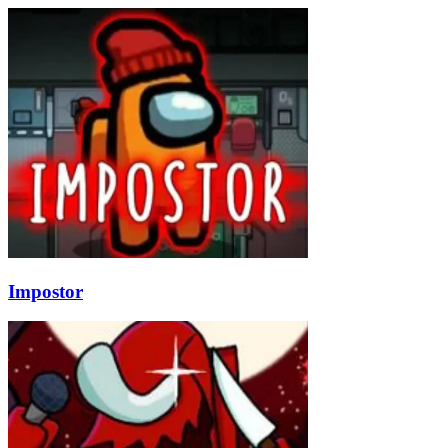
Impostor