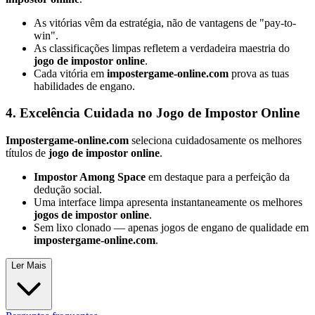
As vitórias vêm da estratégia, não de vantagens de "pay-to-
win".
As classificações limpas refletem a verdadeira maestria do
jogo de impostor online
.
Cada vitória em
impostergame-online.com
prova as tuas
habilidades de engano.
4. Excelência Cuidada no Jogo de Impostor Online
Impostergame-online.com
seleciona cuidadosamente os melhores
títulos de
jogo de impostor online
.
Impostor Among Space
em destaque para a perfeição da
dedução social.
Uma interface limpa apresenta instantaneamente os melhores
jogos de impostor online
.
Sem lixo clonado — apenas jogos de engano de qualidade em
impostergame-online.com
.
Ler Mais