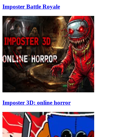
Imposter Battle Royale
Imposter 3D: online horror