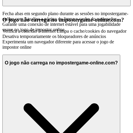
Fecha abas em segundo plano durante as sessões no impostergame-
online.com Atualiza a página ou limpa o cache do navegador
O jogo não carrega no impostergame-online.com?
Garante uma conexão de internet estável para uma jogabilidade
suave no jogo de impostor online
Verifica a conexão à internet Limpa o cache/cookies do navegador
Desativa temporariamente os bloqueadores de anúncios
Experimenta um navegador diferente para acessar o jogo de
impostor online
O jogo não carrega no impostergame-online.com?