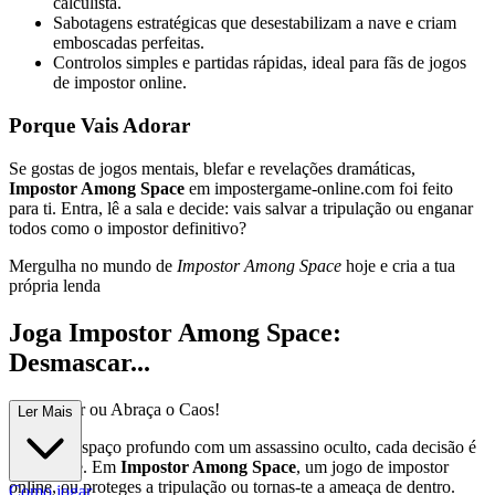
calculista.
Sabotagens estratégicas que desestabilizam a nave e criam
emboscadas perfeitas.
Controlos simples e partidas rápidas, ideal para fãs de jogos
de impostor online.
Porque Vais Adorar
Se gostas de jogos mentais, blefar e revelações dramáticas,
Impostor Among Space
em impostergame-online.com foi feito
para ti. Entra, lê a sala e decide: vais salvar a tripulação ou enganar
todos como o impostor definitivo?
Mergulha no mundo de
Impostor Among Space
hoje e cria a tua
própria lenda
Joga Impostor Among Space:
Desmascar...
a o Traidor ou Abraça o Caos!
Ler Mais
Preso no espaço profundo com um assassino oculto, cada decisão é
importante. Em
Impostor Among Space
, um jogo de impostor
online, ou proteges a tripulação ou tornas-te a ameaça de dentro.
Como jogar