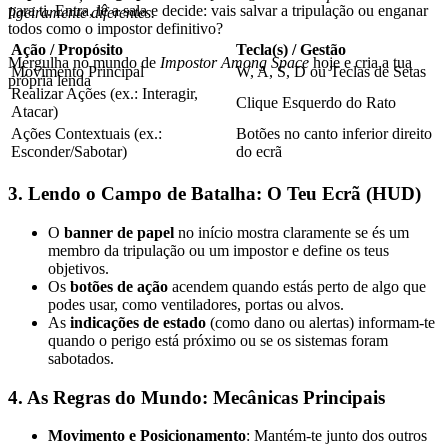
para ti. Entra, lê a sala e decide: vais salvar a tripulação ou enganar
ligeiramente diferentes.
todos como o impostor definitivo?
Ação / Propósito
Tecla(s) / Gestão
Mergulha no mundo de
Impostor Among Space
hoje e cria a tua
Movimento Principal
W, A, S, D ou Teclas de Setas
própria lenda
Realizar Ações (ex.: Interagir,
Clique Esquerdo do Rato
Atacar)
Ações Contextuais (ex.:
Botões no canto inferior direito
Esconder/Sabotar)
do ecrã
3. Lendo o Campo de Batalha: O Teu Ecrã (HUD)
O
banner de papel
no início mostra claramente se és um
membro da tripulação ou um impostor e define os teus
objetivos.
Os
botões de ação
acendem quando estás perto de algo que
podes usar, como ventiladores, portas ou alvos.
As
indicações de estado
(como dano ou alertas) informam-te
quando o perigo está próximo ou se os sistemas foram
sabotados.
4. As Regras do Mundo: Mecânicas Principais
Movimento e Posicionamento
: Mantém-te junto dos outros